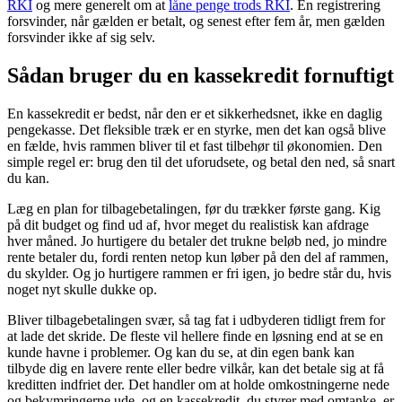
RKI
og mere generelt om at
låne penge trods RKI
. En registrering
forsvinder, når gælden er betalt, og senest efter fem år, men gælden
forsvinder ikke af sig selv.
Sådan bruger du en kassekredit fornuftigt
En kassekredit er bedst, når den er et sikkerhedsnet, ikke en daglig
pengekasse. Det fleksible træk er en styrke, men det kan også blive
en fælde, hvis rammen bliver til et fast tilbehør til økonomien. Den
simple regel er: brug den til det uforudsete, og betal den ned, så snart
du kan.
Læg en plan for tilbagebetalingen, før du trækker første gang. Kig
på dit budget og find ud af, hvor meget du realistisk kan afdrage
hver måned. Jo hurtigere du betaler det trukne beløb ned, jo mindre
rente betaler du, fordi renten netop kun løber på den del af rammen,
du skylder. Og jo hurtigere rammen er fri igen, jo bedre står du, hvis
noget nyt skulle dukke op.
Bliver tilbagebetalingen svær, så tag fat i udbyderen tidligt frem for
at lade det skride. De fleste vil hellere finde en løsning end at se en
kunde havne i problemer. Og kan du se, at din egen bank kan
tilbyde dig en lavere rente eller bedre vilkår, kan det betale sig at få
kreditten indfriet der. Det handler om at holde omkostningerne nede
og bekymringerne ude, og en kassekredit, du styrer med omtanke, er