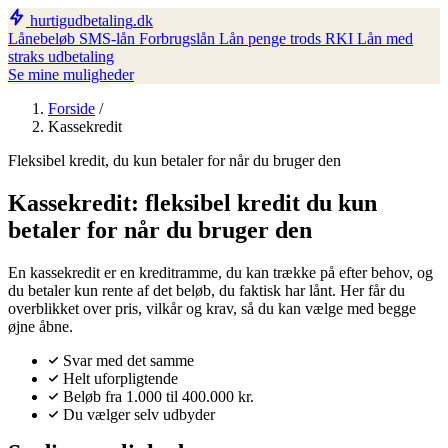
hurtigudbetaling
.dk
Lånebeløb
SMS-lån
Forbrugslån
Lån penge trods RKI
Lån med
straks udbetaling
Se mine muligheder
Forside
/
Kassekredit
Fleksibel kredit, du kun betaler for når du bruger den
Kassekredit: fleksibel kredit du kun
betaler for når du bruger den
En kassekredit er en kreditramme, du kan trække på efter behov, og
du betaler kun rente af det beløb, du faktisk har lånt. Her får du
overblikket over pris, vilkår og krav, så du kan vælge med begge
øjne åbne.
Svar med det samme
Helt uforpligtende
Beløb fra 1.000 til 400.000 kr.
Du vælger selv udbyder