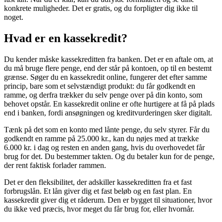
konkrete muligheder. Det er gratis, og du forpligter dig ikke til
noget.
Hvad er en kassekredit?
Du kender måske kassekreditten fra banken. Det er en aftale om, at
du må bruge flere penge, end der står på kontoen, op til en bestemt
grænse. Søger du en kassekredit online, fungerer det efter samme
princip, bare som et selvstændigt produkt: du får godkendt en
ramme, og derfra trækker du selv penge over på din konto, som
behovet opstår. En kassekredit online er ofte hurtigere at få på plads
end i banken, fordi ansøgningen og kreditvurderingen sker digitalt.
Tænk på det som en konto med lånte penge, du selv styrer. Får du
godkendt en ramme på 25.000 kr., kan du nøjes med at trække
6.000 kr. i dag og resten en anden gang, hvis du overhovedet får
brug for det. Du bestemmer takten. Og du betaler kun for de penge,
der rent faktisk forlader rammen.
Det er den fleksibilitet, der adskiller kassekreditten fra et fast
forbrugslån. Et lån giver dig et fast beløb og en fast plan. En
kassekredit giver dig et råderum. Den er bygget til situationer, hvor
du ikke ved præcis, hvor meget du får brug for, eller hvornår.