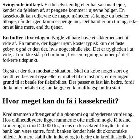
Svingende indtægt.
Er du selvstændig eller har sæsonarbejde,
kender du følelsen af, at pengene kommer i ujævne bølger. En
kassekredit kan udjævne de magre måneder, så længe du betaler
tilbage, når der igen kommer penge ind. Det handler om timing, ikke
om at låne mere, end du tjener.
En buffer i hverdagen.
Nogle vil bare have et sikkerhedsnet at
vide af. En ramme, der ligger urørt, koster typisk kun det faste
gebyr, og så er den der, hvis noget skulle ske. Det er trygheden i at
vide, at du ikke står på bar bund, hvis en regning rammer på det
forkerte tidspunkt.
Og så er der den modsatte situation. Skal du købe noget stort og
kendt, en bestemt rejse eller et møbel til en fast pris, er der ingen
grund til at betale for fleksibilitet. Der passer et fast lån bedre, fordi
du kender beløbet og kan lægge en klar afdragsplan fra start.
Hvor meget kan du få i kassekredit?
Kreditrammen afhænger af din økonomi og udbyderens vurdering.
Hos onlineudbydere ligger rammerne ofte mellem nogle få tusind
kroner og op mod 50.000 kr., mens en kassekredit knyttet til din
bank kan være større, fordi banken kender hele dit økonomiske
billede. Jo mere stabil din indtægt og jo bedre din kredithistorik, jo