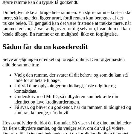
større ramme kan du typisk få godkendt.
Du behøver ikke at bruge hele rammen. En større ramme koster ikke
mere, så længe den ligger urørt, fordi renten kun beregnes af det
trukne beløb. Til gengæld kan det være fristende at trække mere, når
rammen er stor, så vær ærlig over for dig selv om, hvad du reelt kan
betale tilbage. En ramme er en mulighed, ikke en forpligtelse.
Sådan får du en kassekredit
Selve ansøgningen er enkel og foregår online. Den følger næsten
altid de samme trin:
Vælg den ramme, der svarer til dit behov, og som du kan stå
inde for at betale tilbage.
Udfyld dine oplysninger om indtægt, faste udgifter og
kontaktdata.
Underskriv med MitID, så udbyderen kan bekræfte din
identitet og lave kreditvurderingen.
Få svar, og bliver du godkendt, har du rammen til rådighed og
kan trække penge, når du vil.
Hos os udfylder du blot én formular. Så viser vi dig dine muligheder
fra flere udbydere samlet, og du vælger selv, om du vil gå videre.
Du er fri til at sige nej hele vejen, og du forpligter dig ikke til noget