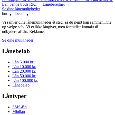
Lån penge trods RKI
→
Låneberegner
→
Se dine lånemuligheder
hurtigudbetaling
.dk
Vi samler dine lånemuligheder ét sted, så du nemt kan sammenligne
og vælge selv. Vi er ikke långiver, men formidler kontakt til
udbydere af lån. Reklame.
Se dine muligheder
Lånebeløb
Lån 5.000 kr.
Lån 10.000 kr.
Lån 20.000 kr.
Lån 50.000 kr.
Lån 100.000 kr.
Lånebeløb
Låntyper
SMS-lån
Minilån