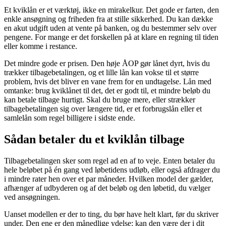
Et kviklån er et værktøj, ikke en mirakelkur. Det gode er farten, den
enkle ansøgning og friheden fra at stille sikkerhed. Du kan dække
en akut udgift uden at vente på banken, og du bestemmer selv over
pengene. For mange er det forskellen på at klare en regning til tiden
eller komme i restance.
Det mindre gode er prisen. Den høje ÅOP gør lånet dyrt, hvis du
trækker tilbagebetalingen, og et lille lån kan vokse til et større
problem, hvis det bliver en vane frem for en undtagelse. Lån med
omtanke: brug kviklånet til det, det er godt til, et mindre beløb du
kan betale tilbage hurtigt. Skal du bruge mere, eller strækker
tilbagebetalingen sig over længere tid, er et forbrugslån eller et
samlelån som regel billigere i sidste ende.
Sådan betaler du et kviklån tilbage
Tilbagebetalingen sker som regel ad en af to veje. Enten betaler du
hele beløbet på én gang ved løbetidens udløb, eller også afdrager du
i mindre rater hen over et par måneder. Hvilken model der gælder,
afhænger af udbyderen og af det beløb og den løbetid, du vælger
ved ansøgningen.
Uanset modellen er der to ting, du bør have helt klart, før du skriver
under. Den ene er den månedlige ydelse: kan den være der i dit