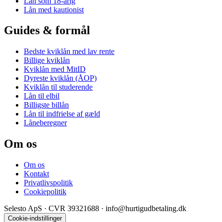
Lån som 18-årig
Lån med kautionist
Guides & formål
Bedste kviklån med lav rente
Billige kviklån
Kviklån med MitID
Dyreste kviklån (ÅOP)
Kviklån til studerende
Lån til elbil
Billigste billån
Lån til indfrielse af gæld
Låneberegner
Om os
Om os
Kontakt
Privatlivspolitik
Cookiepolitik
Selesto ApS · CVR 39321688 ·
info@hurtigudbetaling.dk
Cookie-indstillinger