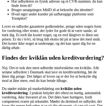
Har udbyderen en fysisk adresse og et CVR-nummer, du kan
finde frem til?
Bruger ansøgningen MitID til at bekræfte din identitet?
Hvad siger andre kunder på uafhængige platforme som
Trustpilot?
Lover en udbyder garanteret godkendelse, penge uden nogen form
for vurdering eller renter, der lyder for gode til at være sande, så
træk dig. Et reelt lån koster noget, og en reel långiver er åben om
prisen. Er du i tvivl, så brug lidt ekstra tid på at læse det med småt.
Det koster ikke noget at undersøge, og det kan spare dig for en
dårlig aftale.
Findes der kviklån uden kreditvurdering?
Nej. Det er nok den mest udbredte misforståelse om kviklån. Alle
seriøse udbydere i Danmark skal lave en kreditvurdering, før de
låner dig penge. Det følger af loven og er der for at beskytte dig
mod at låne mere, end du kan betale tilbage.
Du støder måske på markedsføring om
kviklån uden
kreditvurdering
. I praksis betyder det oftest en hurtig, automatisk
vurdering, ikke fraværet af en. Det føles bare hurtigere, fordi
computeren svarer på sekunder. Møder du derimod en udbyder, der
lover dig penge helt uden at se på din økonomi, så vær på vagt. Det