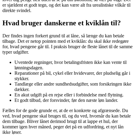
er sjældent et godt tegn, og det kan være alt fra urealistiske vilkår til
direkte svindel.
Hvad bruger danskerne et kviklån til?
Der findes ingen forkert grund til at låne, så længe du kan betale
tilbage. Det er netop pointen med et kviklån: du skal ikke redegøre
for, hvad pengene går til. I praksis bruger de fleste lånet til de samme
typer udgifter.
Uventede regninger, hvor betalingsfristen ikke kan vente til
lønningsdagen.
Reparationer på bil, cykel eller hvidevarer, der pludselig går i
stykker.
Tandlæge eller andre sundhedsudgifter, som forsikringen ikke
dækker.
En akut udgift på en rejse eller i forbindelse med flytning.
Et godt tilbud, der forsvinder, før den næste løn lander.
Fælles for de gode grunde er, at de er konkrete og afgrænsede. Du
ved, hvad pengene skal bruges til, og du ved, hvornår du kan betale
dem tilbage. Bliver lånet derimod brugt til at lappe et hul, der
kommer igen hver måned, peger det på en udfordring, et nyt lån
ikke løser.