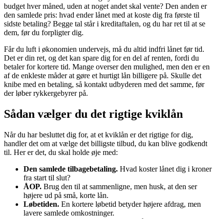
budget hver måned, uden at noget andet skal vente? Den anden er
den samlede pris: hvad ender lånet med at koste dig fra første til
sidste betaling? Begge tal står i kreditaftalen, og du har ret til at se
dem, før du forpligter dig.
Får du luft i økonomien undervejs, må du altid indfri lånet før tid.
Det er din ret, og det kan spare dig for en del af renten, fordi du
betaler for kortere tid. Mange overser den mulighed, men den er en
af de enkleste måder at gøre et hurtigt lån billigere på. Skulle det
knibe med en betaling, så kontakt udbyderen med det samme, før
der løber rykkergebyrer på.
Sådan vælger du det rigtige kviklån
Når du har besluttet dig for, at et kviklån er det rigtige for dig,
handler det om at vælge det billigste tilbud, du kan blive godkendt
til. Her er det, du skal holde øje med:
Den samlede tilbagebetaling.
Hvad koster lånet dig i kroner
fra start til slut?
ÅOP.
Brug den til at sammenligne, men husk, at den ser
højere ud på små, korte lån.
Løbetiden.
En kortere løbetid betyder højere afdrag, men
lavere samlede omkostninger.