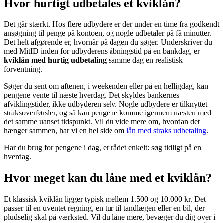
Hvor hurtigt udbetales et kviklån?
Det går stærkt. Hos flere udbydere er der under en time fra godkendt
ansøgning til penge på kontoen, og nogle udbetaler på få minutter.
Det helt afgørende er, hvornår på dagen du søger. Underskriver du
med MitID inden for udbyderens åbningstid på en bankdag, er
kviklån med hurtig udbetaling
samme dag en realistisk
forventning.
Søger du sent om aftenen, i weekenden eller på en helligdag, kan
pengene vente til næste hverdag. Det skyldes bankernes
afviklingstider, ikke udbyderen selv. Nogle udbydere er tilknyttet
straksoverførsler, og så kan pengene komme igennem næsten med
det samme uanset tidspunkt. Vil du vide mere om, hvordan det
hænger sammen, har vi en hel side om
lån med straks udbetaling
.
Har du brug for pengene i dag, er rådet enkelt: søg tidligt på en
hverdag.
Hvor meget kan du låne med et kviklån?
Et klassisk kviklån ligger typisk mellem 1.500 og 10.000 kr. Det
passer til en uventet regning, en tur til tandlægen eller en bil, der
pludselig skal på værksted. Vil du låne mere, bevæger du dig over i