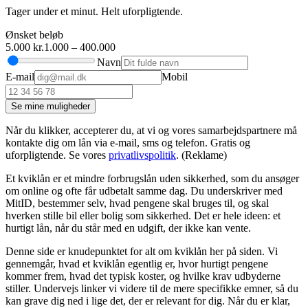
Tager under et minut. Helt uforpligtende.
Ønsket beløb
5.000 kr.
1.000 – 400.000
Navn
E-mail
Mobil
Se mine muligheder
Når du klikker, accepterer du, at vi og vores samarbejdspartnere må
kontakte dig om lån via e-mail, sms og telefon. Gratis og
uforpligtende. Se vores
privatlivspolitik
. (Reklame)
Et kviklån er et mindre forbrugslån uden sikkerhed, som du ansøger
om online og ofte får udbetalt samme dag. Du underskriver med
MitID, bestemmer selv, hvad pengene skal bruges til, og skal
hverken stille bil eller bolig som sikkerhed. Det er hele ideen: et
hurtigt lån, når du står med en udgift, der ikke kan vente.
Denne side er knudepunktet for alt om kviklån her på siden. Vi
gennemgår, hvad et kviklån egentlig er, hvor hurtigt pengene
kommer frem, hvad det typisk koster, og hvilke krav udbyderne
stiller. Undervejs linker vi videre til de mere specifikke emner, så du
kan grave dig ned i lige det, der er relevant for dig. Når du er klar,