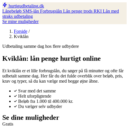
hurtigudbetaling
.dk
Lånebeløb
SMS-lån
Forbrugslån
Lån penge trods RKI
Lån med
straks udbetaling
Se mine muligheder
Forside
/
Kviklån
Udbetaling samme dag hos flere udbydere
Kviklån: lån penge hurtigt online
Et kviklån er et lille forbrugslån, du søger på få minutter og ofte får
udbetalt samme dag. Her får du det fulde overblik over beløb, pris,
krav og typer, så du kan vælge med begge øjne åbne.
Svar med det samme
Helt uforpligtende
Beløb fra 1.000 til 400.000 kr.
Du vælger selv udbyder
Se dine muligheder
Gratis