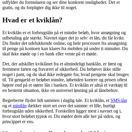
udfylder du formularen og ser dine konkrete muligheder. Det er
gratis, og du forpligter dig ikke til noget.
Hvad er et kviklån?
Et kviklån er et forbrugslån på et mindre beløb, hvor ansøgning og
udbetaling går stærkt. Navnet siger det jo selv: et lån, du får kvikt.
Du finder det udelukkende online, og hele processen fra ansøgning
til penge på kontoen kan klares fra mobilen på under ti minutter. Du
skal ikke møde op i en bank eller vente på et møde.
Det, der adskiller kviklånet fra et almindeligt banklån, er først og
fremmest farten og fraværet af sikkerhed. Du behøver ikke stille
noget i pant, og du skal ikke redegøre for, hvad pengene skal bruges
til. Til gengæld er beløbet mindre, løbetiden kortere og prisen oftest
højere end på et større lån i banken. Et kviklån er altså et værktøj til
en bestemt situation, ikke en universel løsning på al lånebehov.
Begreberne flyder lidt sammen i daglig tale. Et kviklån, et
SMS-lån
og et
minilån
dækker stort set over det samme: et lille, hurtigt
forbrugslån uden sikkerhed. Forskellen ligger mest i navnet og i,
hvor stort beløbet typisk er. Du møder dem alle her på siden, og
princippet er ens.