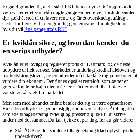
Er gæld grunden til, at du står i RKI, kan et nyt kviklån gøre ondt
værre. Her er et samlelån nogle gange en bedre vej, fordi du samler
dyr gæld ét sted til en lavere rente og får ét overskueligt afdrag i
stedet for flere. Vi har en grundig gennemgang af mulighederne,
hvis du vil
låne penge trods RKI
.
Er kviklån sikre, og hvordan kender du
en seriøs udbyder?
Kviklån er et lovligt og reguleret produkt i Danmark, og de fleste
udbydere er helt seriøse. Markedet er underlagt kreditaftaleloven og
markedsføringsloven, og en udbyder må ikke låne dig penge uden at
vurdere din økonomi. Der findes også et renteloft, som sætter en
grænse for, hvor høj renten må være. Det er med til at holde de
værste vilkår væk fra markedet.
Men som med alt andet online betaler det sig at være opmærksom.
En seriøs udbyder er gennemsigtig om prisen, oplyser ÅOP og den
samlede tilbagebetaling tydeligt og presser dig ikke til at skrive
under med det samme. Du kan tjekke et par ting, før du går videre:
Står ÅOP og den samlede tilbagebetaling klart oplyst, før du
underskriver?