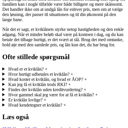
familien kan i nogle tilfælde være både billigere og mere skånsomt.
Det handler ikke om at undgå lån for enhver pris, men om at vælge
den løsning, der passer til situationen og til din økonomi på den
lange bane.
Når det er sagt, er kviklånets styrke netop hastigheden og den enkle
adgang. Når et mindre beløb skal være på kontoen i dag, og du kan
betale det tilbage hurtigt, er det svært at slå. Brug det med omtanke,
hold øje med den samlede pris, og lån kun det, du har brug for.
Ofte stillede spørgsmål
Hvad er et kviklån?
+
Hvor hurtigt udbetales et kviklån?
+
Hvad koster et kviklån, og hvad er ÅOP?
+
Kan jeg få et kviklån trods RKI?
+
Findes der kviklån uden kreditvurdering?
+
Hvor gammel skal jeg være for at få et kviklån?
+
Er kviklån lovlige?
+
Hvad kendetegner et kviklån?
+
Læs også