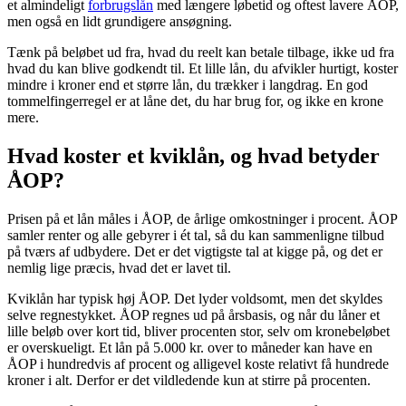
et almindeligt
forbrugslån
med længere løbetid og oftest lavere ÅOP,
men også en lidt grundigere ansøgning.
Tænk på beløbet ud fra, hvad du reelt kan betale tilbage, ikke ud fra
hvad du kan blive godkendt til. Et lille lån, du afvikler hurtigt, koster
mindre i kroner end et større lån, du trækker i langdrag. En god
tommelfingerregel er at låne det, du har brug for, og ikke en krone
mere.
Hvad koster et kviklån, og hvad betyder
ÅOP?
Prisen på et lån måles i ÅOP, de årlige omkostninger i procent. ÅOP
samler renter og alle gebyrer i ét tal, så du kan sammenligne tilbud
på tværs af udbydere. Det er det vigtigste tal at kigge på, og det er
nemlig lige præcis, hvad det er lavet til.
Kviklån har typisk høj ÅOP. Det lyder voldsomt, men det skyldes
selve regnestykket. ÅOP regnes ud på årsbasis, og når du låner et
lille beløb over kort tid, bliver procenten stor, selv om kronebeløbet
er overskueligt. Et lån på 5.000 kr. over to måneder kan have en
ÅOP i hundredvis af procent og alligevel koste relativt få hundrede
kroner i alt. Derfor er det vildledende kun at stirre på procenten.