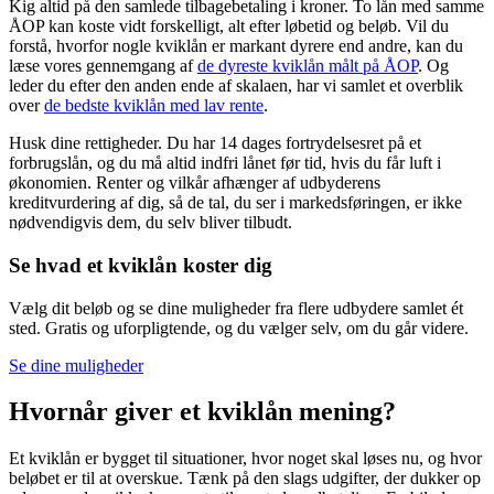
Kig altid på den samlede tilbagebetaling i kroner. To lån med samme
ÅOP kan koste vidt forskelligt, alt efter løbetid og beløb. Vil du
forstå, hvorfor nogle kviklån er markant dyrere end andre, kan du
læse vores gennemgang af
de dyreste kviklån målt på ÅOP
. Og
leder du efter den anden ende af skalaen, har vi samlet et overblik
over
de bedste kviklån med lav rente
.
Husk dine rettigheder. Du har 14 dages fortrydelsesret på et
forbrugslån, og du må altid indfri lånet før tid, hvis du får luft i
økonomien. Renter og vilkår afhænger af udbyderens
kreditvurdering af dig, så de tal, du ser i markedsføringen, er ikke
nødvendigvis dem, du selv bliver tilbudt.
Se hvad et kviklån koster dig
Vælg dit beløb og se dine muligheder fra flere udbydere samlet ét
sted. Gratis og uforpligtende, og du vælger selv, om du går videre.
Se dine muligheder
Hvornår giver et kviklån mening?
Et kviklån er bygget til situationer, hvor noget skal løses nu, og hvor
beløbet er til at overskue. Tænk på den slags udgifter, der dukker op