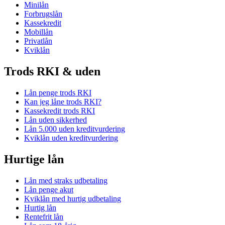
Minilån
Forbrugslån
Kassekredit
Mobillån
Privatlån
Kviklån
Trods RKI & uden
Lån penge trods RKI
Kan jeg låne trods RKI?
Kassekredit trods RKI
Lån uden sikkerhed
Lån 5.000 uden kreditvurdering
Kviklån uden kreditvurdering
Hurtige lån
Lån med straks udbetaling
Lån penge akut
Kviklån med hurtig udbetaling
Hurtig lån
Rentefrit lån