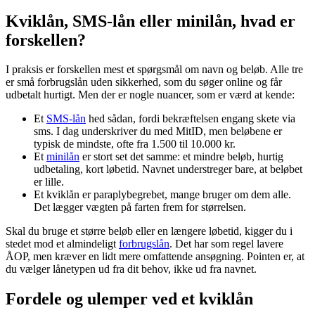
Kviklån, SMS-lån eller minilån, hvad er
forskellen?
I praksis er forskellen mest et spørgsmål om navn og beløb. Alle tre
er små forbrugslån uden sikkerhed, som du søger online og får
udbetalt hurtigt. Men der er nogle nuancer, som er værd at kende:
Et
SMS-lån
hed sådan, fordi bekræftelsen engang skete via
sms. I dag underskriver du med MitID, men beløbene er
typisk de mindste, ofte fra 1.500 til 10.000 kr.
Et
minilån
er stort set det samme: et mindre beløb, hurtig
udbetaling, kort løbetid. Navnet understreger bare, at beløbet
er lille.
Et kviklån er paraplybegrebet, mange bruger om dem alle.
Det lægger vægten på farten frem for størrelsen.
Skal du bruge et større beløb eller en længere løbetid, kigger du i
stedet mod et almindeligt
forbrugslån
. Det har som regel lavere
ÅOP, men kræver en lidt mere omfattende ansøgning. Pointen er, at
du vælger lånetypen ud fra dit behov, ikke ud fra navnet.
Fordele og ulemper ved et kviklån