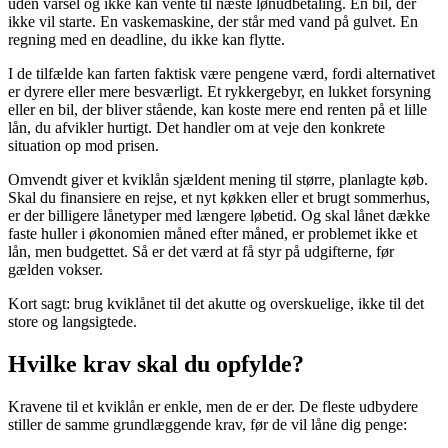
uden varsel og ikke kan vente til næste lønudbetaling. En bil, der
ikke vil starte. En vaskemaskine, der står med vand på gulvet. En
regning med en deadline, du ikke kan flytte.
I de tilfælde kan farten faktisk være pengene værd, fordi alternativet
er dyrere eller mere besværligt. Et rykkergebyr, en lukket forsyning
eller en bil, der bliver stående, kan koste mere end renten på et lille
lån, du afvikler hurtigt. Det handler om at veje den konkrete
situation op mod prisen.
Omvendt giver et kviklån sjældent mening til større, planlagte køb.
Skal du finansiere en rejse, et nyt køkken eller et brugt sommerhus,
er der billigere lånetyper med længere løbetid. Og skal lånet dække
faste huller i økonomien måned efter måned, er problemet ikke et
lån, men budgettet. Så er det værd at få styr på udgifterne, før
gælden vokser.
Kort sagt: brug kviklånet til det akutte og overskuelige, ikke til det
store og langsigtede.
Hvilke krav skal du opfylde?
Kravene til et kviklån er enkle, men de er der. De fleste udbydere
stiller de samme grundlæggende krav, før de vil låne dig penge: