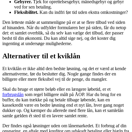
Gebyrer.
Tjek for oprettelsesgebyr, månedsgebyr og gebyr
ved for sen betaling.
Fleksibilitet.
Kan du indfri før tid uden ekstra omkostninger?
Den letteste måde at sammenligne på er at se flere tilbud ved siden
af hinanden. Når du udfylder formularen her på siden, får du netop
det: et samlet overblik, så du selv kan vælge det tilbud, der passer
bedst til din økonomi. Du kan altid sige nej, og det koster dig
ingenting at undersøge mulighederne.
Alternativer til et kviklån
Et kviklån er ikke altid den bedste løsning, og det er værd at kende
alternativerne, før du beslutter dig. Nogle gange findes der en
billigere eller mere fleksibel vej til de penge, du mangler.
Skal du bruge et større beløb eller en længere løbetid, er et
forbrugslån
som regel billigere målt på ÅOP. Har du brug for en
buffer, du kan trække på og betale tilbage løbende, kan en
kassekredit være en bedre løsning end et nyt lån, hver gang noget
dukker op. Og kæmper du allerede med flere lån, kan et samlelån
samle gælden ét sted til en lavere samlet rente.
Der findes også løsninger uden om lånemarkedet. Et forbrug af din
opsparing, en aftale med kreditor om udskudt betaling eller hjælp fra