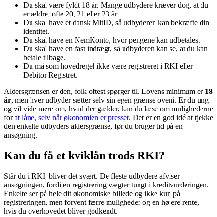
Du skal være fyldt 18 år. Mange udbydere kræver dog, at du
er ældre, ofte 20, 21 eller 23 år.
Du skal have et dansk MitID, så udbyderen kan bekræfte din
identitet.
Du skal have en NemKonto, hvor pengene kan udbetales.
Du skal have en fast indtægt, så udbyderen kan se, at du kan
betale tilbage.
Du må som hovedregel ikke være registreret i RKI eller
Debitor Registret.
Aldersgrænsen er den, folk oftest spørger til. Lovens minimum er
18
år
, men hver udbyder sætter selv sin egen grænse oveni. Er du ung
og vil vide mere om, hvad der gælder, kan du læse om mulighederne
for
at låne, selv når økonomien er presset
. Det er en god idé at tjekke
den enkelte udbyders aldersgrænse, før du bruger tid på en
ansøgning.
Kan du få et kviklån trods RKI?
Står du i RKI, bliver det svært. De fleste udbydere afviser
ansøgningen, fordi en registrering vægter tungt i kreditvurderingen.
Enkelte ser på hele dit økonomiske billede og ikke kun på
registreringen, men forvent færre muligheder og en højere rente,
hvis du overhovedet bliver godkendt.