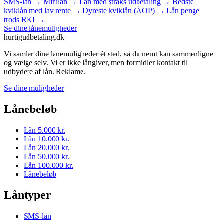
SMS-lån
→
Minilån
→
Lån med straks udbetaling
→
Bedste
kviklån med lav rente
→
Dyreste kviklån (ÅOP)
→
Lån penge
trods RKI
→
Se dine lånemuligheder
hurtigudbetaling
.dk
Vi samler dine lånemuligheder ét sted, så du nemt kan sammenligne
og vælge selv. Vi er ikke långiver, men formidler kontakt til
udbydere af lån. Reklame.
Se dine muligheder
Lånebeløb
Lån 5.000 kr.
Lån 10.000 kr.
Lån 20.000 kr.
Lån 50.000 kr.
Lån 100.000 kr.
Lånebeløb
Låntyper
SMS-lån