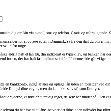
ntakte dig om lån via e-mail, sms og telefon. Gratis og uforpligtende. 
imumsalder for at optage et lån i Danmark, så fra den dag du bliver my
er svært for unge.
ske aldrig haft et lån før, din indkomst er typisk lav, og banken har der
e end for en, der har haft fast indkomst i ti år. På denne side går vi ig
rette en bankkonto, indgå aftaler og optage lån uden en forælder ved din 
ilfælde låne på dine vegne, men du kan ikke selv stå som låntager.
låneudbyderne, er ikke en tilfældig regel, de selv har fundet på. Den er
selvom du har lov til at låne, betyder det ikke, at en udbyder har pligt ti