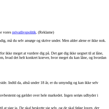
Se vores
privatlivspolitik
. (Reklame)
ndig, må du selv ansøge og skrive under. Men alder alene er ikke nok.
for ikke meget at vurdere dig på. Det gør dig ikke uegnet til at låne,
ennem, hvad det helt konkret kræver, hvor meget du kan låne, og hvordan
side. Indtil da, altså under 18 år, er du umyndig og kan ikke selv
 lovbestemt og gælder over hele markedet. Ingen seriøs udbyder i
l at sige ja. De skal beskytte sig selv, og de skal følge loven, der