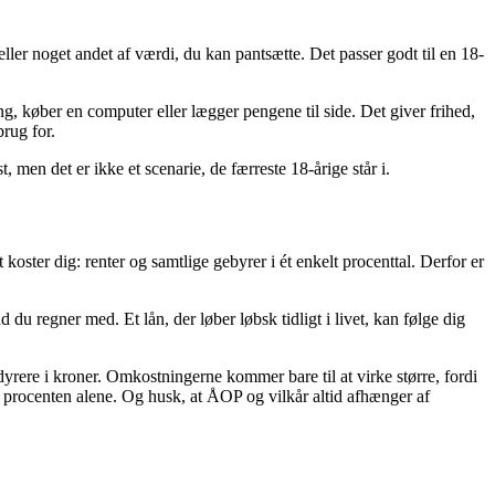
 eller noget andet af værdi, du kan pantsætte. Det passer godt til en 18-
ng, køber en computer eller lægger pengene til side. Det giver frihed,
brug for.
, men det er ikke et scenarie, de færreste 18-årige står i.
 koster dig: renter og samtlige gebyrer i ét enkelt procenttal. Derfor er
u regner med. Et lån, der løber løbsk tidligt i livet, kan følge dig
rere i kroner. Omkostningerne kommer bare til at virke større, fordi
å procenten alene. Og husk, at ÅOP og vilkår altid afhænger af