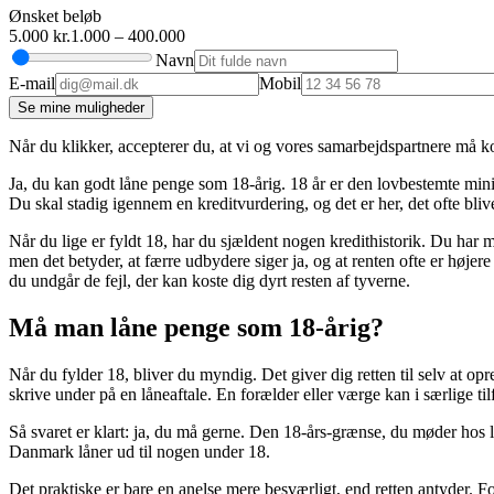
Ønsket beløb
5.000 kr.
1.000 – 400.000
Navn
E-mail
Mobil
Se mine muligheder
Når du klikker, accepterer du, at vi og vores samarbejdspartnere må ko
Ja, du kan godt låne penge som 18-årig. 18 år er den lovbestemte min
Du skal stadig igennem en kreditvurdering, og det er her, det ofte bliv
Når du lige er fyldt 18, har du sjældent nogen kredithistorik. Du har må
men det betyder, at færre udbydere siger ja, og at renten ofte er højer
du undgår de fejl, der kan koste dig dyrt resten af tyverne.
Må man låne penge som 18-årig?
Når du fylder 18, bliver du myndig. Det giver dig retten til selv at op
skrive under på en låneaftale. En forælder eller værge kan i særlige t
Så svaret er klart: ja, du må gerne. Den 18-års-grænse, du møder hos 
Danmark låner ud til nogen under 18.
Det praktiske er bare en anelse mere besværligt, end retten antyder. For 