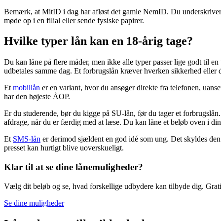
Bemærk, at MitID i dag har afløst det gamle NemID. Du underskriver he
møde op i en filial eller sende fysiske papirer.
Hvilke typer lån kan en 18-årig tage?
Du kan låne på flere måder, men ikke alle typer passer lige godt til e
udbetales samme dag. Et forbrugslån kræver hverken sikkerhed eller dok
Et
mobillån
er en variant, hvor du ansøger direkte fra telefonen, uanset
har den højeste ÅOP.
Er du studerende, bør du kigge på SU-lån, før du tager et forbrugslån. S
afdrage, når du er færdig med at læse. Du kan låne et beløb oven i d
Et
SMS-lån
er derimod sjældent en god idé som ung. Det skyldes den of
presset kan hurtigt blive uoverskueligt.
Klar til at se dine lånemuligheder?
Vælg dit beløb og se, hvad forskellige udbydere kan tilbyde dig. Grat
Se dine muligheder