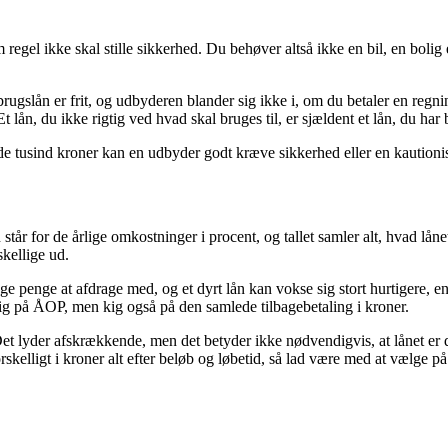
m regel ikke skal stille sikkerhed. Du behøver altså ikke en bil, en bolig
rugslån er frit, og udbyderen blander sig ikke i, om du betaler en regni
lån, du ikke rigtig ved hvad skal bruges til, er sjældent et lån, du har 
ede tusind kroner kan en udbyder godt kræve sikkerhed eller en kautionist
år for de årlige omkostninger i procent, og tallet samler alt, hvad lånet
kellige ud.
penge at afdrage med, og et dyrt lån kan vokse sig stort hurtigere, end d
ig på ÅOP, men kig også på den samlede tilbagebetaling i kroner.
 lyder afskrækkende, men det betyder ikke nødvendigvis, at lånet er dy
skelligt i kroner alt efter beløb og løbetid, så lad være med at vælge p