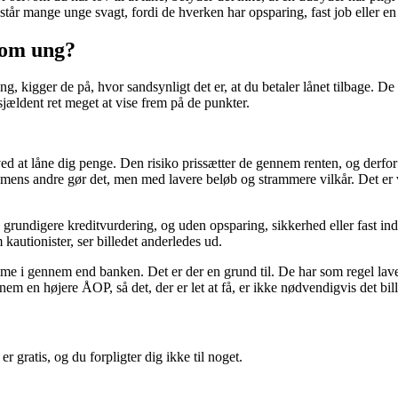
står mange unge svagt, fordi de hverken har opsparing, fast job eller en l
som ung?
 kigger de på, hvor sandsynligt det er, at du betaler lånet tilbage. De 
sjældent ret meget at vise frem på de punkter.
 ved at låne dig penge. Den risiko prissætter de gennem renten, og derf
mens andre gør det, men med lavere beløb og strammere vilkår. Det er væ
en grundigere kreditvurdering, og uden opsparing, sikkerhed eller fast 
m kautionister, ser billedet anderledes ud.
 i gennem end banken. Det er der en grund til. De har som regel lavere
nem en højere ÅOP, så det, der er let at få, er ikke nødvendigvis det bill
 gratis, og du forpligter dig ikke til noget.