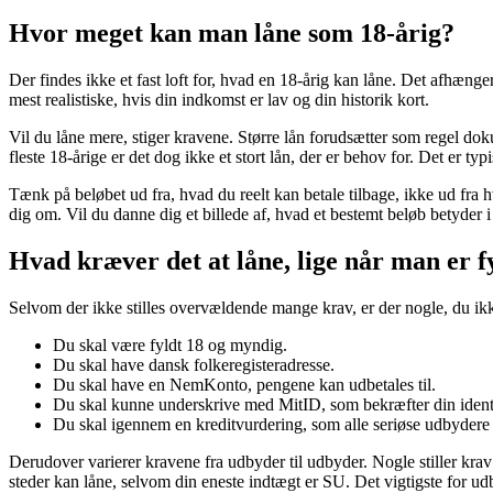
Hvor meget kan man låne som 18-årig?
Der findes ikke et fast loft for, hvad en 18-årig kan låne. Det afhænge
mest realistiske, hvis din indkomst er lav og din historik kort.
Vil du låne mere, stiger kravene. Større lån forudsætter som regel dok
fleste 18-årige er det dog ikke et stort lån, der er behov for. Det er ty
Tænk på beløbet ud fra, hvad du reelt kan betale tilbage, ikke ud fra hv
dig om. Vil du danne dig et billede af, hvad et bestemt beløb betyder
Hvad kræver det at låne, lige når man er f
Selvom der ikke stilles overvældende mange krav, er der nogle, du 
Du skal være fyldt 18 og myndig.
Du skal have dansk folkeregisteradresse.
Du skal have en NemKonto, pengene kan udbetales til.
Du skal kunne underskrive med MitID, som bekræfter din identit
Du skal igennem en kreditvurdering, som alle seriøse udbydere er 
Derudover varierer kravene fra udbyder til udbyder. Nogle stiller krav 
steder kan låne, selvom din eneste indtægt er SU. Det vigtigste for u