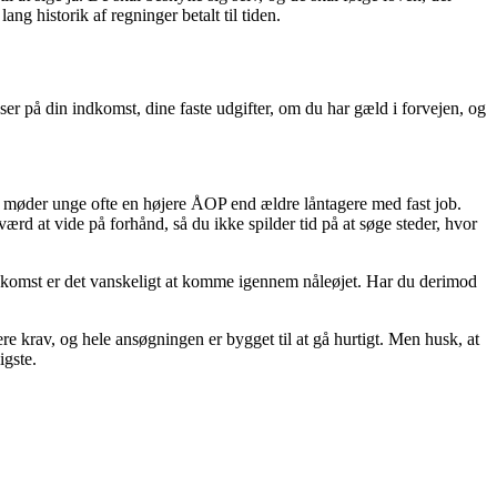
ang historik af regninger betalt til tiden.
ser på din indkomst, dine faste udgifter, om du har gæld i forvejen, og
or møder unge ofte en højere ÅOP end ældre låntagere med fast job.
rd at vide på forhånd, så du ikke spilder tid på at søge steder, hvor
indkomst er det vanskeligt at komme igennem nåleøjet. Har du derimod
 krav, og hele ansøgningen er bygget til at gå hurtigt. Men husk, at
igste.