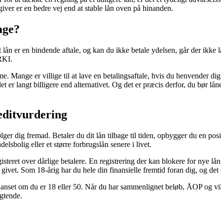
giver er en bedre vej end at stable lån oven på hinanden.
age?
t lån er en bindende aftale, og kan du ikke betale ydelsen, går der ikke
 RKI.
Mange er villige til at lave en betalingsaftale, hvis du henvender dig 
et er langt billigere end alternativet. Og det er præcis derfor, du bør lå
editvurdering
ølger dig fremad. Betaler du dit lån tilbage til tiden, opbygger du en po
delsbolig eller et større forbrugslån senere i livet.
teret over dårlige betalere. En registrering der kan blokere for nye lån
ivet. Som 18-årig har du hele din finansielle fremtid foran dig, og det er
, uanset om du er 18 eller 50. Når du har sammenlignet beløb, ÅOP og vi
igtende.