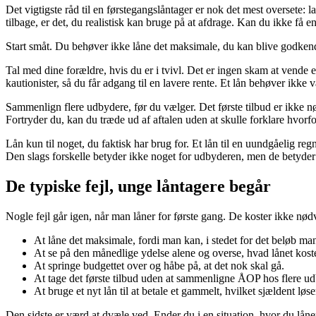
Det vigtigste råd til en førstegangslåntager er nok det mest oversete: 
tilbage, er det, du realistisk kan bruge på at afdrage. Kan du ikke få en 
Start småt. Du behøver ikke låne det maksimale, du kan blive godkendt t
Tal med dine forældre, hvis du er i tvivl. Det er ingen skam at vende 
kautionister, så du får adgang til en lavere rente. Et lån behøver ikke v
Sammenlign flere udbydere, før du vælger. Det første tilbud er ikke nø
Fortryder du, kan du træde ud af aftalen uden at skulle forklare hvorfor.
Lån kun til noget, du faktisk har brug for. Et lån til en uundgåelig regn
Den slags forskelle betyder ikke noget for udbyderen, men de betyder
De typiske fejl, unge låntagere begår
Nogle fejl går igen, når man låner for første gang. De koster ikke nø
At låne det maksimale, fordi man kan, i stedet for det beløb man
At se på den månedlige ydelse alene og overse, hvad lånet koste
At springe budgettet over og håbe på, at det nok skal gå.
At tage det første tilbud uden at sammenligne ÅOP hos flere u
At bruge et nyt lån til at betale et gammelt, hvilket sjældent løs
Den sidste er værd at dvæle ved. Ender du i en situation, hvor du låner 