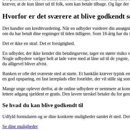
kræver, at de kun låner ud til folk, som kan betale tilbage. Og lige der 
Hvorfor er det sværere at blive godkendt 
Det handler om kreditvurdering. Når en udbyder vurderer din ansøgning,
om du har betalt dine regninger til tiden tidligere. Som 18-årig har du 
Det er ikke en straf. Det er forsigtighed.
En udbyder, der ikke kender din betalingsevne, tager en større risiko
Nogle udbydere vælger helt at lade være med at låne ud til de yngste, 
du alligevel bliver afvist.
Banken er ofte det sværeste sted at starte. Et banklån kræver typisk 
en god opsparing, en fast læreplads eller forældre, der vil stille sig so
Mange unge oplever derfor, at de online udbydere er nemmere at komme
lettere adgang sjældent er gratis. Den lavere tærskel betaler du for gen
Se hvad du kan blive godkendt til
Udfyld formularen og se dine konkrete muligheder samlet ét sted. Det er
Se dine muligheder