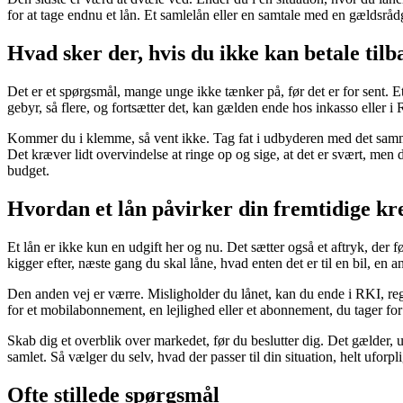
for at tage endnu et lån. Et samlelån eller en samtale med en gældsråd
Hvad sker der, hvis du ikke kan betale tilb
Det er et spørgsmål, mange unge ikke tænker på, før det er for sent. E
gebyr, så flere, og fortsætter det, kan gælden ende hos inkasso eller i
Kommer du i klemme, så vent ikke. Tag fat i udbyderen med det samme. 
Det kræver lidt overvindelse at ringe op og sige, at det er svært, men d
budget.
Hvordan et lån påvirker din fremtidige kr
Et lån er ikke kun en udgift her og nu. Det sætter også et aftryk, der f
kigger efter, næste gang du skal låne, hvad enten det er til en bil, en an
Den anden vej er værre. Misligholder du lånet, kan du ende i RKI, regis
for et mobilabonnement, en lejlighed eller et abonnement, du tager for g
Skab dig et overblik over markedet, før du beslutter dig. Det gælder
samlet. Så vælger du selv, hvad der passer til din situation, helt uforpl
Ofte stillede spørgsmål