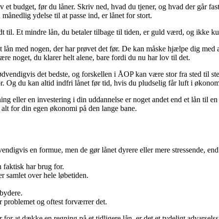
lav et budget, før du låner. Skriv ned, hvad du tjener, og hvad der går fa
månedlig ydelse til at passe ind, er lånet for stort.
il. Et mindre lån, du betaler tilbage til tiden, er guld værd, og ikke k
et lån med nogen, der har prøvet det før. De kan måske hjælpe dig med at
ære noget, du klarer helt alene, bare fordi du nu har lov til det.
dvendigvis det bedste, og forskellen i ÅOP kan være stor fra sted til ste
 Og du kan altid indfri lånet før tid, hvis du pludselig får luft i økonomi
ing eller en investering i din uddannelse er noget andet end et lån til en
 alt for din egen økonomi på den lange bane.
dvendigvis en formue, men de gør lånet dyrere eller mere stressende, en
 faktisk har brug for.
r samlet over hele løbetiden.
dbydere.
er problemet og oftest forværrer det.
for at dække en regning på et tidligere lån, er det et tydeligt advarselssi