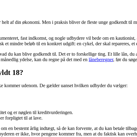
r helt af din økonomi. Men i praksis bliver de fleste unge godkendt til m
umenteret, fast indkomst, og nogle udbydere vil bede om en kautionist, a
pisk et mindre beløb til en konkret udgift: en cykel, der skal repareres, et
ad du kan blive godkendt til. Det er to forskellige ting. Et lille lån, d
 i månedlig ydelse, kan du regne på det med en
låneberegner
, før du søge
yldt 18?
ikke kommer udenom. De gælder uanset hvilken udbyder du vælger:
et og er nøglen til kreditvurderingen.
forpligtet til at lave.
om en bestemt årlig indtægt, så de kan forvente, at du kan betale tilbag
dbyderen er ikke, hvor pengene kommer fra, men at du faktisk kan overh