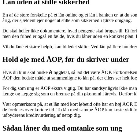
Lån uden at stille sikkerhed
En af de store forskelle på et lån online og et lån i banken er, at du so
årig, der sjældent ejer noget at stille som sikkerhed i første omgang.
Du skal heller ikke dokumentere, hvad pengene skal bruges til. Et forb
men den frihed er også en fælde, hvis du låner uden en konkret plan. Et 
Vil du låne et større beløb, kan billedet skifte. Ved lån på flere hundr
Hold øje med ÅOP, før du skriver under
Hvis du kun skal huske ét nøgletal, så lad det være ÅOP. Forkortelsen st
ÅOP den bedste måde at sammenligne to lån på, der ellers ser helt fors
For dig som ung er ÅOP ekstra vigtig. Du har sandsynligvis ikke mange 
længe og lægge sig som en bremse på din økonomi i årevis. Derfor: k
Vær opmærksom på, at et lån med kort løbetid ofte har en høj ÅOP. Det
de fordeles over kortere tid. To lån med samme ÅOP kan koste vidt for
udbyderens kreditvurdering af netop dig.
Sådan låner du med omtanke som ung