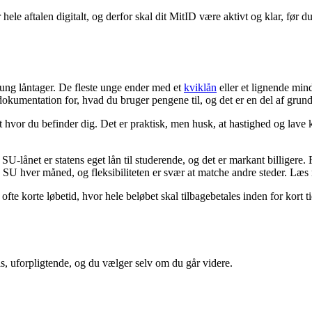
le aftalen digitalt, og derfor skal dit MitID være aktivt og klar, før d
n ung låntager. De fleste unge ender med et
kviklån
eller et lignende min
umentation for, hvad du bruger pengene til, og det er en del af grunden
 hvor du befinder dig. Det er praktisk, men husk, at hastighed og lave kr
U-lånet er statens eget lån til studerende, og det er markant billigere. R
in SU hver måned, og fleksibiliteten er svær at matche andre steder. 
te korte løbetid, hvor hele beløbet skal tilbagebetales inden for kort t
is, uforpligtende, og du vælger selv om du går videre.