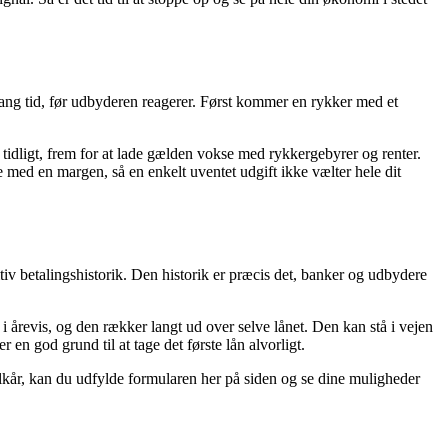
 lang tid, før udbyderen reagerer. Først kommer en rykker med et
tidligt, frem for at lade gælden vokse med rykkergebyrer og renter.
ne med en margen, så en enkelt uventet udgift ikke vælter hele dit
sitiv betalingshistorik. Den historik er præcis det, banker og udbydere
 i årevis, og den rækker langt ud over selve lånet. Den kan stå i vejen
 en god grund til at tage det første lån alvorligt.
lkår, kan du udfylde formularen her på siden og se dine muligheder