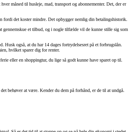
st hver måned til husleje, mad, transport og abonnementer. Det, der er
un fordi det koster mindre. Det opbygger nemlig din betalingshistorik.
 gennemskue et tilbud, og i nogle tilfælde vil de kunne stille sig som
d. Husk også, at du har 14 dages fortrydelsesret på et forbrugslån.
en, hvilket sparer dig for renter.
 ferie eller en shoppingtur, du lige så godt kunne have sparet op til.
d det behøver at være. Kender du dem på forhånd, er de til at undgå.
gnal. Så er det tid til at stoppe op og se på hele din økonomi i stedet